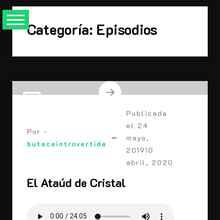
Saltarse
al
Categoría:
Episodios
contenido
Publicada
el
24
Por -
mayo,
butacaintrovertida
2019
10
abril, 2020
El Ataúd de Cristal