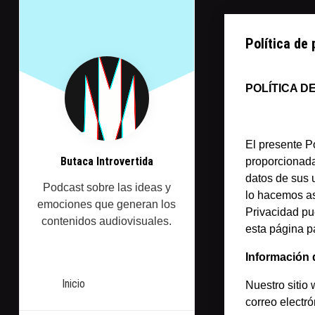
Saltarse
al
contenido
Política de 
POLÍTICA D
El presente P
Butaca Introvertida
proporcionada
datos de sus 
Podcast sobre las ideas y
lo hacemos as
emociones que generan los
Privacidad pu
contenidos audiovisuales.
esta página p
Información 
Inicio
Nuestro sitio
correo electr