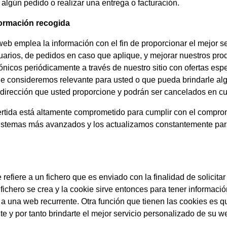
 algún pedido o realizar una entrega o facturación.
formación recogida
 web emplea la información con el fin de proporcionar el mejor s
suarios, de pedidos en caso que aplique, y mejorar nuestros pr
rónicos periódicamente a través de nuestro sitio con ofertas esp
que consideremos relevante para usted o que pueda brindarle alg
 dirección que usted proporcione y podrán ser cancelados en c
ertida está altamente comprometido para cumplir con el compro
istemas más avanzados y los actualizamos constantemente par
 refiere a un fichero que es enviado con la finalidad de solicit
fichero se crea y la cookie sirve entonces para tener información
as a una web recurrente. Otra función que tienen las cookies es
te y por tanto brindarte el mejor servicio personalizado de su w