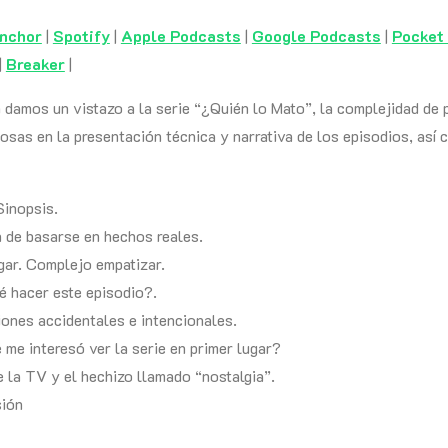
nchor
|
Spotify
|
Apple Podcasts
|
Google Podcasts
|
Pocket
|
Breaker
|
 damos un vistazo a la serie “¿Quién lo Mato”, la complejidad de p
osas en la presentación técnica y narrativa de los episodios, así
Sinopsis.
a de basarse en hechos reales.
gar. Complejo empatizar.
 hacer este episodio?.
iones accidentales e intencionales.
me interesó ver la serie en primer lugar?
 la TV y el hechizo llamado “nostalgia”.
ión