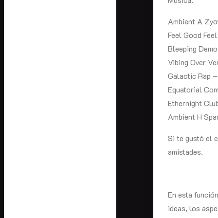
Ambient A Zyo
Feel Good Fee
Bleeping Demo
Vibing Over V
Galactic Rap 
Equatorial Co
Ethernight Clu
Ambient H Spac
Si te gustó el 
amistades.
En esta función
ideas, los aspe