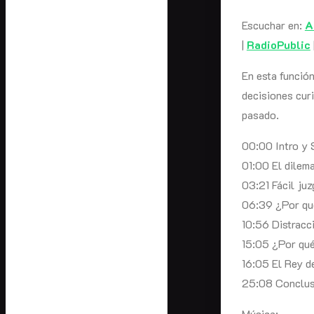
Escuchar en:
A
|
RadioPublic
En esta función
decisiones curi
pasado.
00:00 Intro y 
01:00 El dilem
03:21 Fácil juz
06:39 ¿Por qué
10:56 Distracc
15:05 ¿Por qué 
16:05 El Rey de
25:08 Conclus
Música: