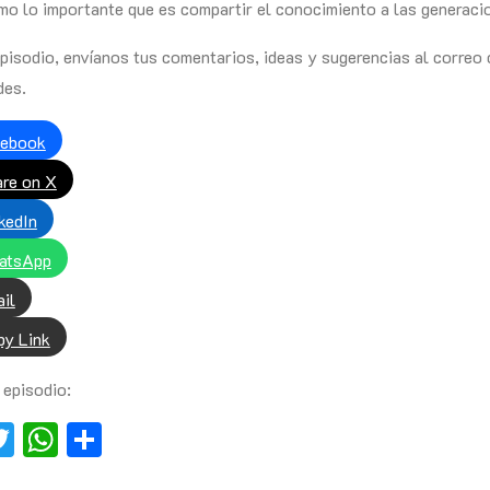
mo lo importante que es compartir el conocimiento a las generacio
 episodio, envíanos tus comentarios, ideas y sugerencias al corr
des.
cebook
re on X
kedIn
atsApp
il
y Link
 episodio:
book
essenger
Twitter
WhatsApp
Compartir