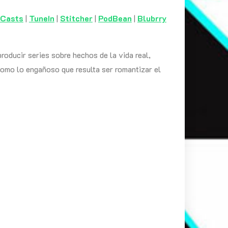
 Casts
|
TuneIn
|
Stitcher
|
PodBean
|
Blubrry
roducir series sobre hechos de la vida real,
 como lo engañoso que resulta ser romantizar el