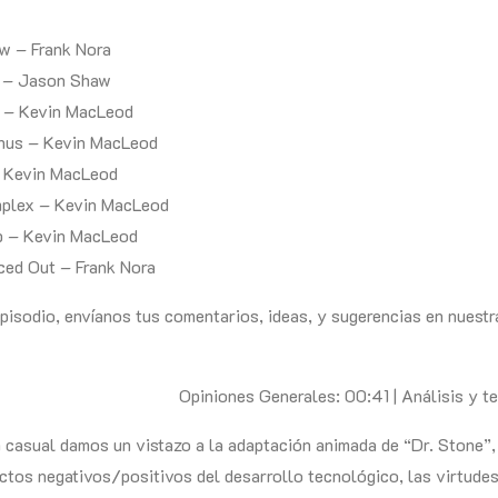
w – Frank Nora
l – Jason Shaw
 – Kevin MacLeod
enus – Kevin MacLeod
– Kevin MacLeod
mplex – Kevin MacLeod
b – Kevin MacLeod
ed Out – Frank Nora
episodio, envíanos tus comentarios, ideas, y sugerencias en nuest
Opiniones Generales: 00:41 | Análisis y t
 casual damos un vistazo a la adaptación animada de “Dr. Stone”, 
ctos negativos/positivos del desarrollo tecnológico, las virtudes