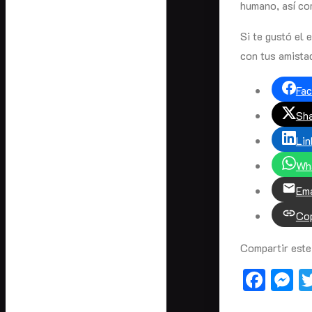
humano, así co
Si te gustó el
con tus amista
Fa
Sha
Lin
Wh
Ema
Cop
Compartir este
Face
M