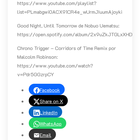
https://www.youtube.com/playlist?
list=PLmabgwi0ACX91CR4e_wUrmJIuumAjoyki
Good Night, Until Tomorrow de Nobuo Uematsu:
https://open.spotify.com/album/2x9uZkJTGLxXHDm8
Chrono Trigger – Corridors of Time Remix por
Malcolm Robinson:
https://www.youtube.com/watch?
v=Pdr5GGzrpCY
Facebook
Share on X
LinkedIn
WhatsApp
Email