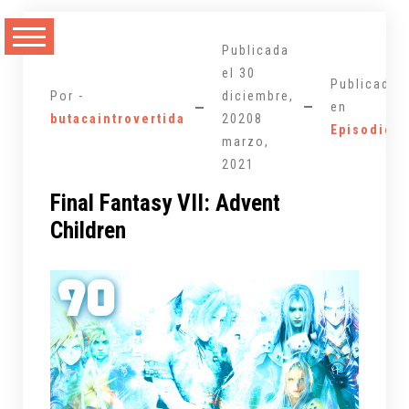
Saltarse
al
Publicada
contenido
el
30
Publicada
Por -
diciembre,
en
butacaintrovertida
2020
8
Episodios
marzo,
2021
Final Fantasy VII: Advent
Children