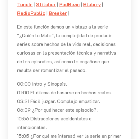
TuneIn
|
Stitcher
|
PodBean
|
Blubrry
|
RadioPublic
|
Breaker
|
En esta función damos un vistazo a la serie
“¿Quién lo Mato”, la complejidad de producir
series sobre hechos de la vida real, decisiones
curiosas en la presentación técnica y narrativa
de los episodios, así como lo engañoso que
resulta ser romantizar el pasado.
00:00 Intro y Sinopsis.
01:00 El dilema de basarse en hechos reales.
03:21 Fácil juzgar. Complejo empatizar.
06:39 ¿Por qué hacer este episodio?.
10:56 Distracciones accidentales e
intencionales.
15:05 ¿Por qué me interesó ver la serie en primer