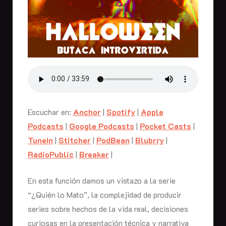
Escuchar en:
Anchor
|
Spotify
|
Apple
Podcasts
|
Google Podcasts
|
Pocket Casts
|
TuneIn
|
Stitcher
|
PodBean
|
Blubrry
|
RadioPublic
|
Breaker
|
En esta función damos un vistazo a la serie
“¿Quién lo Mato”, la complejidad de producir
series sobre hechos de la vida real, decisiones
curiosas en la presentación técnica y narrativa