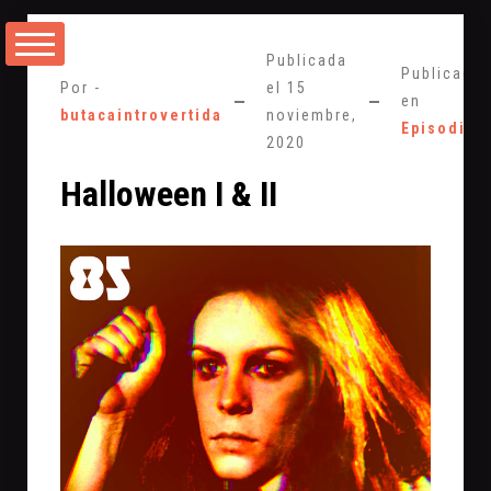
Saltarse
al
Publicada
contenido
Publicada
Por -
el
15
en
butacaintrovertida
noviembre,
Episodios
2020
Halloween I & II