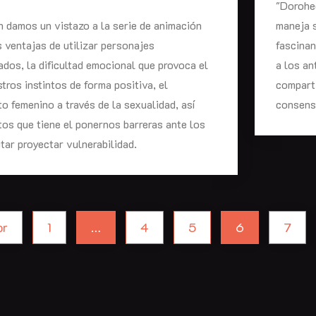
"Dorohed
n damos un vistazo a la serie de animación
maneja s
s ventajas de utilizar personajes
fascinan
dos, la dificultad emocional que provoca el
a los an
tros instintos de forma positiva, el
comparti
 femenino a través de la sexualidad, así
consensu
os que tiene el ponernos barreras ante los
tar proyectar vulnerabilidad.
or
1
…
4
5
6
7