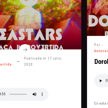
Por -
butaca
Publicada el
17 julio,
Doro
vertida
2020
s
En esta 