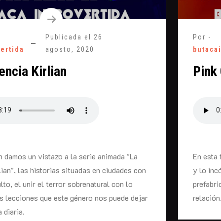
Publicada el
26
Por -
vertida
agosto, 2020
butaca
encia Kirlian
Pink 
n damos un vistazo a la serie animada "La
En esta 
lian", las historias situadas en ciudades con
y lo in
to, el unir el terror sobrenatural con lo
prefabri
as lecciones que este género nos puede dejar
relación
 diaria.