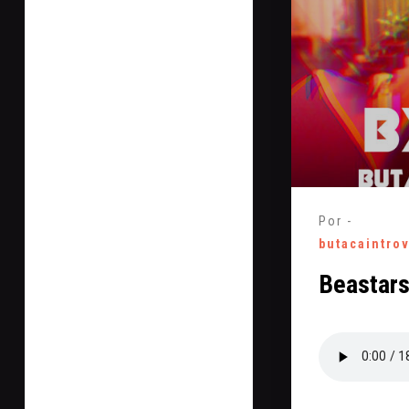
Por -
butacaintro
Beastar