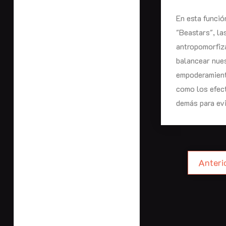
En esta funció
"Beastars", la
antropomorfiza
balancear nues
empoderamiento
como los efect
demás para evi
Anteri