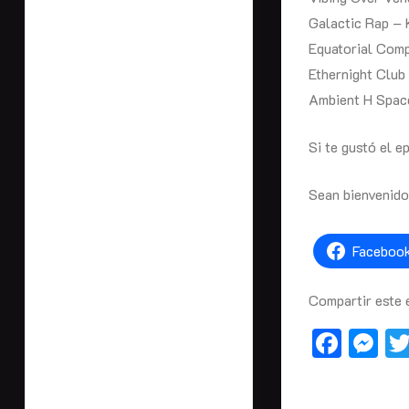
Galactic Rap –
Equatorial Com
Ethernight Club
Ambient H Spac
Si te gustó el e
Sean bienvenidos
Faceboo
Compartir este 
Face
M