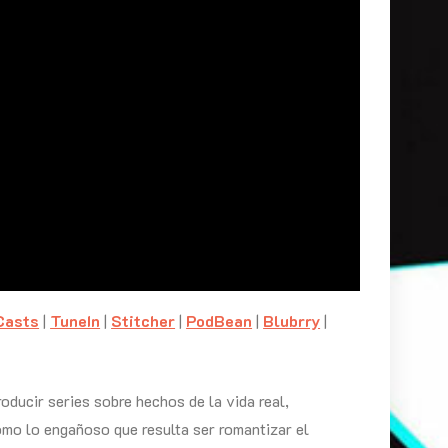
Casts
|
TuneIn
|
Stitcher
|
PodBean
|
Blubrry
|
oducir series sobre hechos de la vida real,
como lo engañoso que resulta ser romantizar el