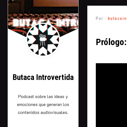
Saltarse
al
Por -
butacain
contenido
Prólogo:
Butaca Introvertida
Podcast sobre las ideas y
emociones que generan los
contenidos audiovisuales.