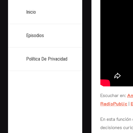
Inicio
Episodios
Política De Privacidad
Escuchar en:
An
RadioPublic
|
En esta función 
decisiones curio