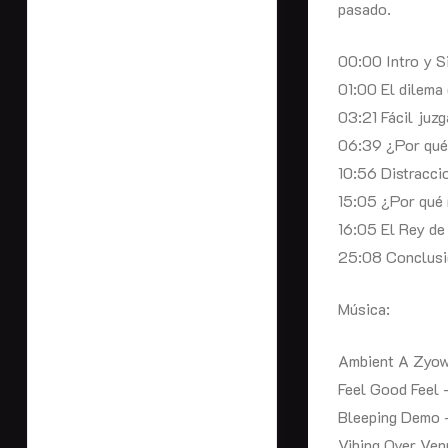
pasado.
00:00 Intro y S
01:00 El dilema
03:21 Fácil juz
06:39 ¿Por qué 
10:56 Distracci
15:05 ¿Por qué m
16:05 El Rey de
25:08 Conclus
Música:
Ambient A Zyow
Feel Good Feel
Bleeping Demo 
Vibing Over Ve