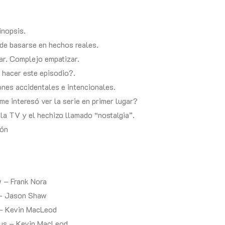
inopsis.
 de basarse en hechos reales.
gar. Complejo empatizar.
hacer este episodio?.
ones accidentales e intencionales.
e interesó ver la serie en primer lugar?
 la TV y el hechizo llamado “nostalgia”.
ión
 – Frank Nora
 – Jason Shaw
– Kevin MacLeod
nus – Kevin MacLeod