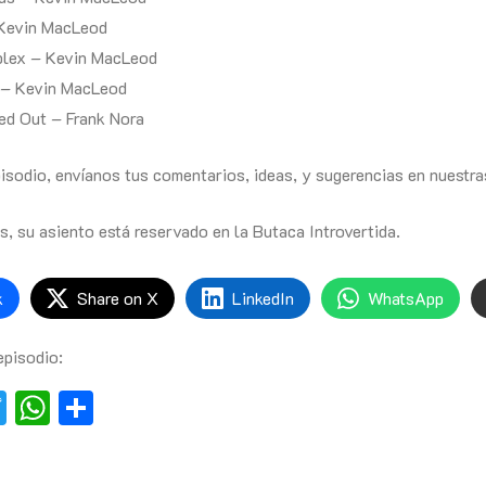
 Kevin MacLeod
plex – Kevin MacLeod
 – Kevin MacLeod
ed Out – Frank Nora
pisodio, envíanos tus comentarios, ideas, y sugerencias en nuestr
, su asiento está reservado en la Butaca Introvertida.
k
Share on X
LinkedIn
WhatsApp
episodio:
book
essenger
Twitter
WhatsApp
Compartir