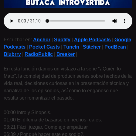
Escuchar en:
Anchor
|
Spotify
|
Apple Podcasts
|
Google
Podcasts
|
Pocket Casts
|
TuneIn
|
Stitcher
|
PodBean
|
Blubrry
|
RadioPublic
|
Breaker
|
En esta función damos un vistazo a la serie “¿Quién lo
Mato”, la complejidad de producir series sobre hechos de la
vida real, decisiones curiosas en la presentación técnica y
narrativa de los episodios, así como lo engañoso que
resulta ser romantizar el pasado.
00:00 Intro y Sinopsis.
01:00 El dilema de basarse en hechos reales.
03:21 Fácil juzgar. Complejo empatizar.
06:39 ¿Por qué hacer este episodio?.