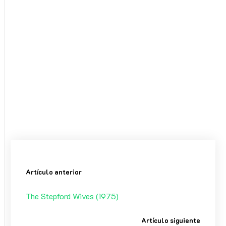
Email
Copy Link
Compartir este episodio:
Facebook
Messenger
Twitter
WhatsApp
Compartir
Etiquetas:
CINE
Artículo anterior
The Stepford Wives (1975)
Artículo siguiente