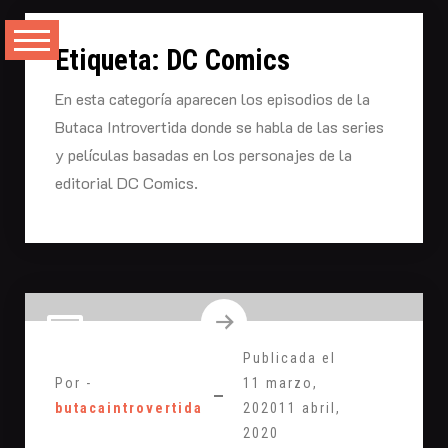
Saltarse
al
Etiqueta:
DC Comics
contenido
En esta categoría aparecen los episodios de la
Butaca Introvertida donde se habla de las series
y películas basadas en los personajes de la
editorial DC Comics.
Publicada el
Por -
11 marzo,
butacaintrovertida
2020
11 abril,
2020