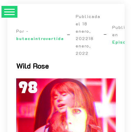
Saltarse
al
Publicada
contenido
el
18
Publica
Por -
enero,
en
butacaintrovertida
2022
18
Episodi
enero,
2022
Wild Rose