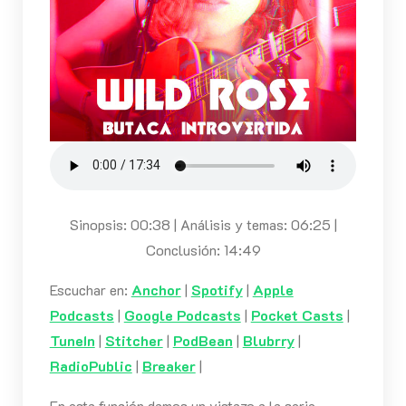
Sinopsis: 00:38 | Análisis y temas: 06:25 |
Conclusión: 14:49
Escuchar en:
Anchor
|
Spotify
|
Apple
Podcasts
|
Google Podcasts
|
Pocket Casts
|
TuneIn
|
Stitcher
|
PodBean
|
Blubrry
|
RadioPublic
|
Breaker
|
En esta función damos un vistazo a la serie