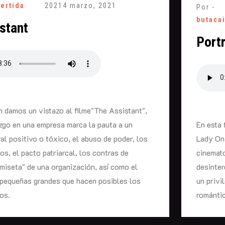
vertida
2021
4 marzo, 2021
Por -
butaca
stant
Portr
n damos un vistazo al filme"The Assistant",
zgo en una empresa marca la pauta a un
En esta 
al positivo o tóxico, el abuso de poder, los
Lady On 
s, el pacto patriarcal, los contras de
cinemato
miseta" de una organización, así como el
desinter
 pequeñas grandes que hacen posibles los
un privi
cos.
romántic