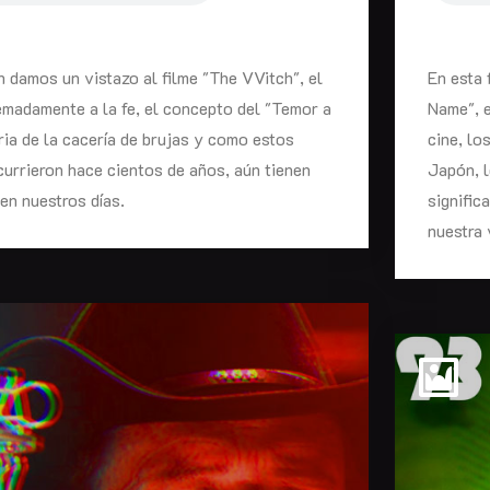
n damos un vistazo al filme "The VVitch", el
En esta 
emadamente a la fe, el concepto del "Temor a
Name", e
oria de la cacería de brujas y como estos
cine, lo
urrieron hace cientos de años, aún tienen
Japón, l
en nuestros días.
signific
nuestra 