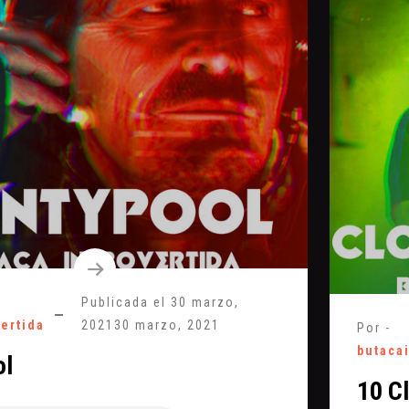
Publicada el
30 marzo,
vertida
2021
30 marzo, 2021
Por -
butaca
ol
10 C