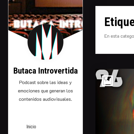
Saltarse
al
Etiqu
contenido
En esta catego
Butaca Introvertida
Podcast sobre las ideas y
emociones que generan los
contenidos audiovisuales.
Inicio