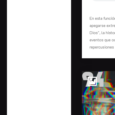
En esta funció
apegarse extr
Dios", la hist
eventos que oc
repercusiones 