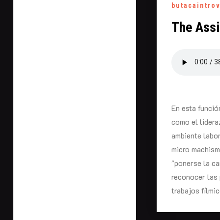
butacaintro
The Assi
En esta funció
como el lidera
ambiente labor
micro machismo
"ponerse la ca
reconocer las
trabajos fílmi