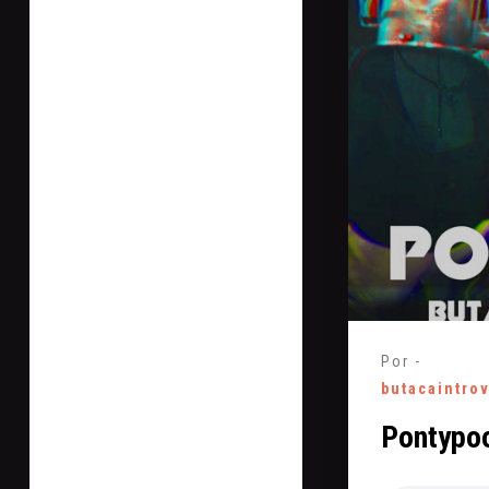
Por -
butacaintro
Pontypo